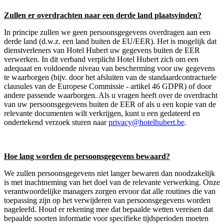
Zullen er overdrachten naar een derde land plaatsvinden?
In principe zullen we geen persoonsgegevens overdragen aan een
derde land (d.w.z. een land buiten de EU/EER). Het is mogelijk dat
dienstverleners van Hotel Hubert uw gegevens buiten de EER
verwerken. In dit verband verplicht Hotel Hubert zich om een
adequaat en voldoende niveau van bescherming voor uw gegevens
te waarborgen (bijv. door het afsluiten van de standaardcontractuele
clausules van de Europese Commissie - artikel 46 GDPR) of door
andere passende waarborgen. Als u vragen heeft over de overdracht
van uw persoonsgegevens buiten de EER of als u een kopie van de
relevante documenten wilt verkrijgen, kunt u een gedateerd en
ondertekend verzoek sturen naar
privacy@hotelhubert.be
.
Hoe lang worden de persoonsgegevens bewaard?
We zullen persoonsgegevens niet langer bewaren dan noodzakelijk
is met inachtneming van het doel van de relevante verwerking. Onze
verantwoordelijke managers zorgen ervoor dat alle routines die van
toepassing zijn op het verwijderen van persoonsgegevens worden
nageleefd. Houd er rekening mee dat bepaalde wetten vereisen dat
bepaalde soorten informatie voor specifieke tijdsperioden moeten