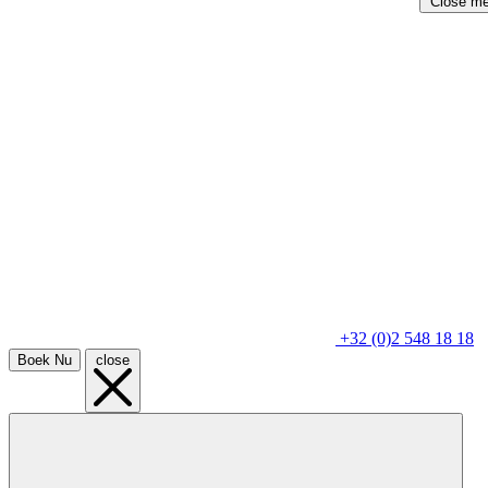
Close m
+32 (0)2 548 18 18
Boek Nu
close