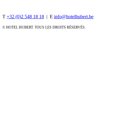
Rue d'Arenberg 18, 1000 Brussels, Belgium
T
+32 (0)2 548 18 18
| E
info@hotelhubert.be
© HOTEL HUBERT. TOUS LES DROITS RÉSERVÉS.