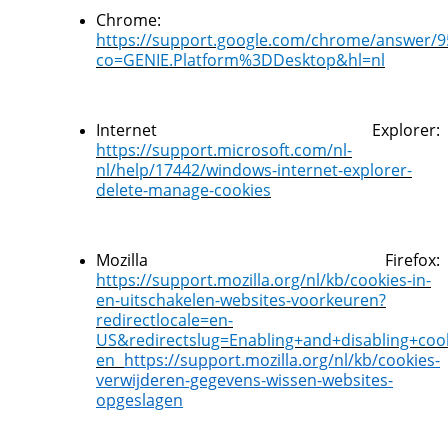
Chrome:
https://support.google.com/chrome/answer/9
co=GENIE.Platform%3DDesktop&hl=nl
Internet Explorer:
https://support.microsoft.com/nl-
nl/help/17442/windows-internet-explorer-
delete-manage-cookies
Mozilla Firefox:
https://support.mozilla.org/nl/kb/cookies-in-
en-uitschakelen-websites-voorkeuren?
redirectlocale=en-
US&redirectslug=Enabling+and+disabling+coo
en
https://support.mozilla.org/nl/kb/cookies-
verwijderen-gegevens-wissen-websites-
opgeslagen