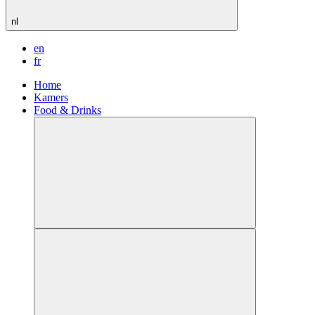
nl
en
fr
Home
Kamers
Food & Drinks