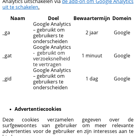
Analytics uitschakelen via
de add-on om Google Analytics
uit te schakelen
.
Naam
Doel
Bewaartermijn
Domein
Google Analytics
– gebruikt om
_ga
2 jaar
Google
gebruikers te
onderscheiden
Google Analytics
-
gebruikt om
_gat
1 minuut
Google
verzoeksnelheid
te vertragen
Google Analytics
– gebruikt om
_gid
1 dag
Google
gebruikers te
onderscheiden
Advertentiecookies
Deze cookies verzamelen gegeven over de
surfgewoontes van gebruiker om meer relevante
advertenties voor de gebruiker en zijn interesses aan te