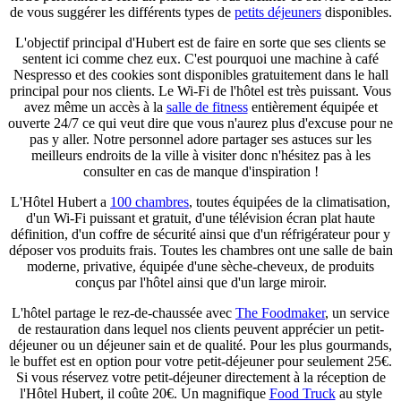
de vous suggérer les différents types de
petits déjeuners
disponibles.
L'objectif principal d'Hubert est de faire en sorte que ses clients se
sentent ici comme chez eux. C'est pourquoi une machine à café
Nespresso et des cookies sont disponibles gratuitement dans le hall
principal pour nos clients. Le Wi-Fi de l'hôtel est très puissant. Vous
avez même un accès à la
salle de fitness
entièrement équipée et
ouverte 24/7 ce qui veut dire que vous n'aurez plus d'excuse pour ne
pas y aller. Notre personnel adore partager ses astuces sur les
meilleurs endroits de la ville à visiter donc n'hésitez pas à les
consulter en cas de manque d'inspiration !
L'Hôtel Hubert a
100 chambres
, toutes équipées de la climatisation,
d'un Wi-Fi puissant et gratuit, d'une télévision écran plat haute
définition, d'un coffre de sécurité ainsi que d'un réfrigérateur pour y
déposer vos produits frais. Toutes les chambres ont une salle de bain
moderne, privative, équipée d'une sèche-cheveux, de produits
conçus par l'hôtel ainsi que d'un large miroir.
L'hôtel partage le rez-de-chaussée avec
The Foodmaker
, un service
de restauration dans lequel nos clients peuvent apprécier un petit-
déjeuner ou un déjeuner sain et de qualité. Pour les plus gourmands,
le buffet est en option pour votre petit-déjeuner pour seulement 25€.
Si vous réservez votre petit-déjeuner directement à la réception de
l'Hôtel Hubert, il coûte 20€. Un magnifique
Food Truck
au style