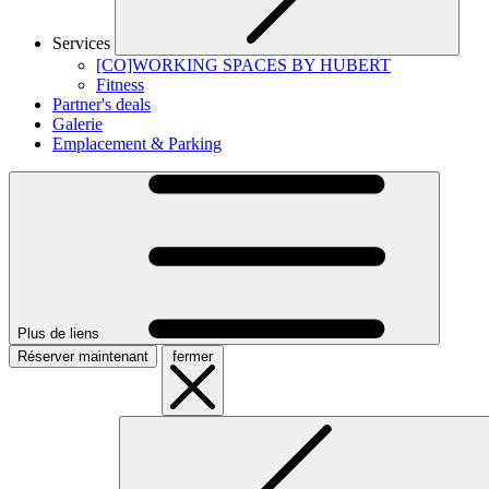
Services
[CO]WORKING SPACES BY HUBERT
Fitness
Partner's deals
Galerie
Emplacement & Parking
Plus de liens
Réserver maintenant
fermer