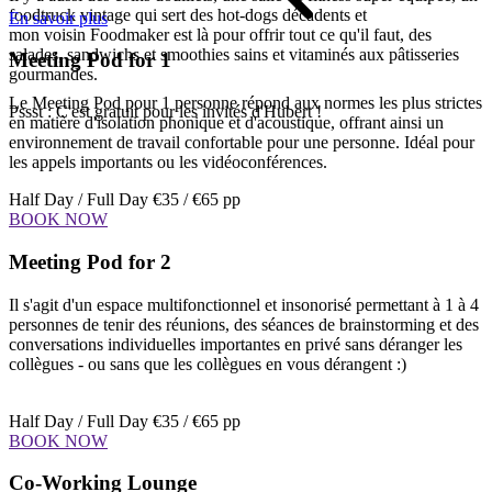
foodtruck vintage qui sert des hot-dogs décadents et
En savoir plus
mon voisin Foodmaker est là pour offrir tout ce qu'il faut, des
salades, sandwichs et smoothies sains et vitaminés aux pâtisseries
Meeting Pod for 1
gourmandes.
Le Meeting Pod pour 1 personne répond aux normes les plus strictes
Pssst : C'est gratuit pour les invités d'Hubert !
en matière d'isolation phonique et d'acoustique, offrant ainsi un
environnement de travail confortable pour une personne. Idéal pour
les appels importants ou les vidéoconférences.
Half Day / Full Day
€35 / €65 pp
BOOK NOW
Meeting Pod for 2
Il s'agit d'un espace multifonctionnel et insonorisé permettant à 1 à 4
personnes de tenir des réunions, des séances de brainstorming et des
conversations individuelles importantes en privé sans déranger les
collègues - ou sans que les collègues en vous dérangent :)
Half Day / Full Day
€35 / €65 pp
BOOK NOW
Co-Working Lounge