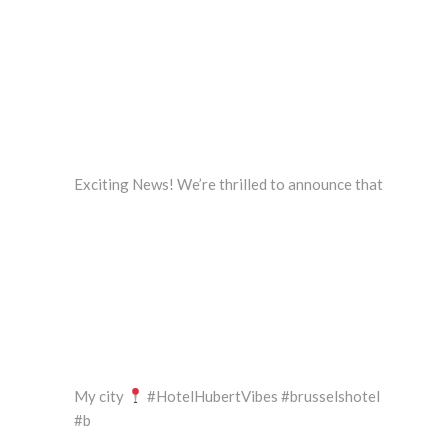
Exciting News! We’re thrilled to announce that
My city
#HotelHubertVibes #brusselshotel
#b