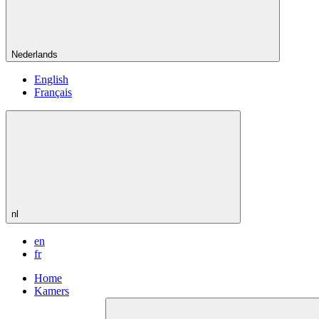
Nederlands
English
Français
nl
en
fr
Home
Kamers