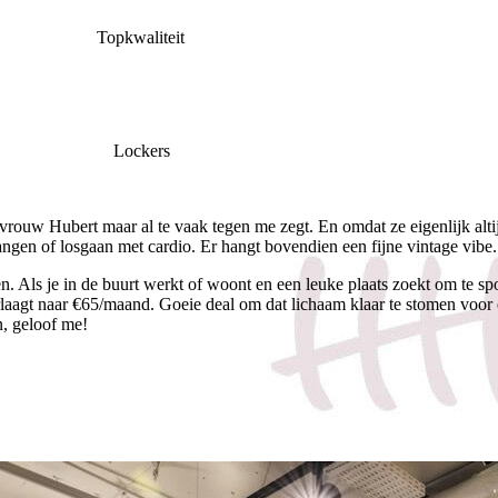
 Topkwaliteit
es Lockers
ouw Hubert maar al te vaak tegen me zegt. En omdat ze eigenlijk altij
angen of losgaan met cardio. Er hangt bovendien een fijne vintage vibe
en. Als je in de buurt werkt of woont en een leuke plaats zoekt om te s
agt naar €65/maand. Goeie deal om dat lichaam klaar te stomen voor ee
en, geloof me!