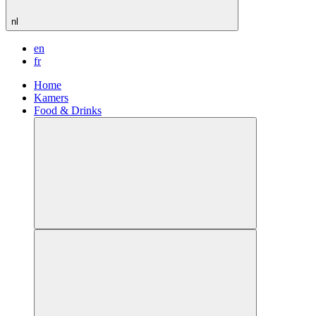
nl
en
fr
Home
Kamers
Food & Drinks