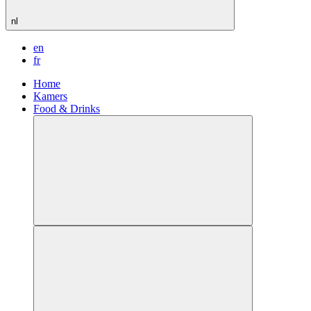
nl
en
fr
Home
Kamers
Food & Drinks