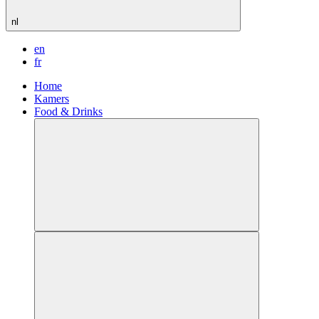
nl
en
fr
Home
Kamers
Food & Drinks