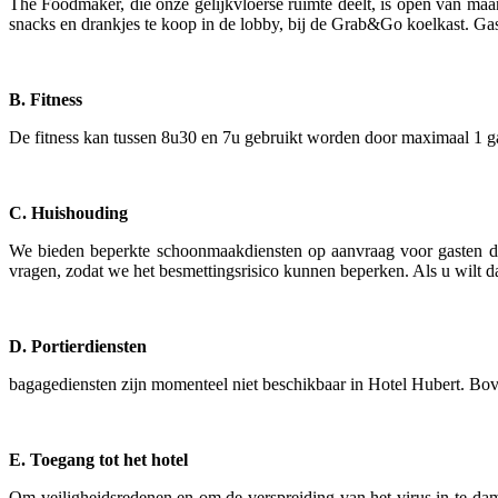
The Foodmaker, die onze gelijkvloerse ruimte deelt, is open van maand
snacks en drankjes te koop in de lobby, bij de Grab&Go koelkast. Ga
B. Fitness
De fitness kan tussen 8u30 en 7u gebruikt worden door maximaal 1 gast
C. Huishouding
We bieden beperkte schoonmaakdiensten op aanvraag voor gasten di
vragen, zodat we het besmettingsrisico kunnen beperken. Als u wilt d
D. Portierdiensten
bagagediensten zijn momenteel niet beschikbaar in Hotel Hubert. Bov
E. Toegang tot het hotel
Om veiligheidsredenen en om de verspreiding van het virus in te dam