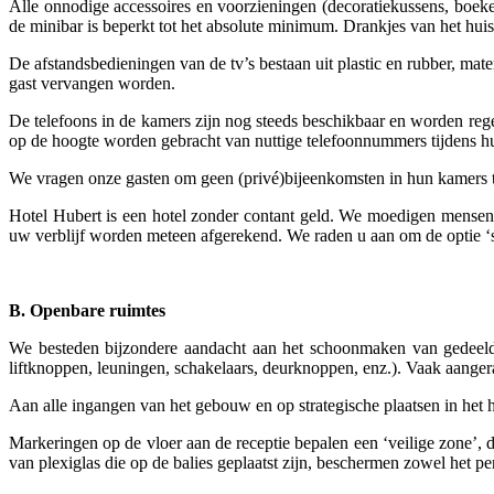
Alle onnodige accessoires en voorzieningen (decoratiekussens, boeken, 
de minibar is beperkt tot het absolute minimum. Drankjes van het huis 
De afstandsbedieningen van de tv’s bestaan uit plastic en rubber, mat
gast vervangen worden.
De telefoons in de kamers zijn nog steeds beschikbaar en worden reg
op de hoogte worden gebracht van nuttige telefoonnummers tijdens h
We vragen onze gasten om geen (privé)bijeenkomsten in hun kamers te 
Hotel Hubert is een hotel zonder contant geld. We moedigen mensen a
uw verblijf worden meteen afgerekend. We raden u aan om de optie ‘sn
B. Openbare ruimtes
We besteden bijzondere aandacht aan het schoonmaken van gedeelde 
liftknoppen, leuningen, schakelaars, deurknoppen, enz.). Vaak aangera
Aan alle ingangen van het gebouw en op strategische plaatsen in het ho
Markeringen op de vloer aan de receptie bepalen een ‘veilige zone’,
van plexiglas die op de balies geplaatst zijn, beschermen zowel het pe