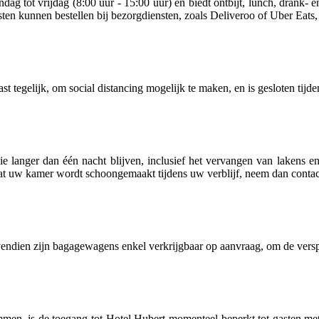
ag tot vrijdag (8:00 uur - 15:00 uur) en biedt ontbijt, lunch, drank- 
sten kunnen bestellen bij bezorgdiensten, zoals Deliveroo of Uber Eat
 tegelijk, om social distancing mogelijk te maken, en is gesloten tijd
e langer dan één nacht blijven, inclusief het vervangen van lakens 
at uw kamer wordt schoongemaakt tijdens uw verblijf, neem dan contact 
endien zijn bagagewagens enkel verkrijgbaar op aanvraag, om de versp
men, is de toegang tot Hotel Hubert momenteel beperkt tot gasten met 