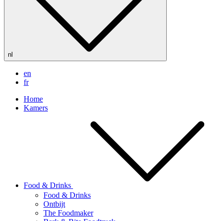
nl
en
fr
Home
Kamers
Food & Drinks
Food & Drinks
Ontbijt
The Foodmaker