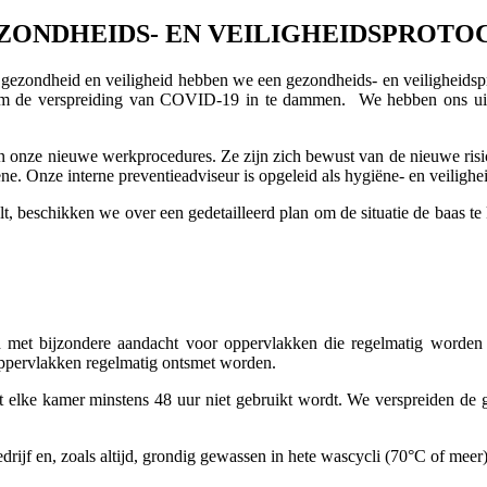
ZONDHEIDS- EN VEILIGHEIDSPROTO
 gezondheid en veiligheid hebben we een gezondheids- en veiligheidsp
jk om de verspreiding van COVID-19 in te dammen. We hebben ons uiter
van onze nieuwe werkprocedures. Ze zijn zich bewust van de nieuwe r
ne. Onze interne preventieadviseur is opgeleid als hygiëne- en veilighe
eschikken we over een gedetailleerd plan om de situatie de baas te k
met bijzondere aandacht voor oppervlakken die regelmatig worden a
 oppervlakken regelmatig ontsmet worden.
 elke kamer minstens 48 uur niet gebruikt wordt. We verspreiden de g
rijf en, zoals altijd, grondig gewassen in hete wascycli (70°C of meer