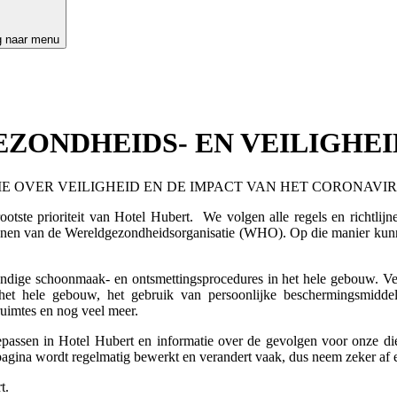
g naar menu
EZONDHEIDS- EN VEILIGHEI
IE OVER VEILIGHEID EN DE IMPACT VAN HET CORONAVI
otste prioriteit van Hotel Hubert. We volgen alle regels en richtlijn
ijnen van de Wereldgezondheidsorganisatie (WHO). Op die manier kun
rondige schoonmaak- en ontsmettingsprocedures in het hele gebouw. Ve
 in het hele gebouw, het gebruik van persoonlijke beschermingsmi
ruimtes en nog veel meer.
passen in Hotel Hubert en informatie over de gevolgen voor onze diens
 pagina wordt regelmatig bewerkt en verandert vaak, dus neem zeker af e
t.