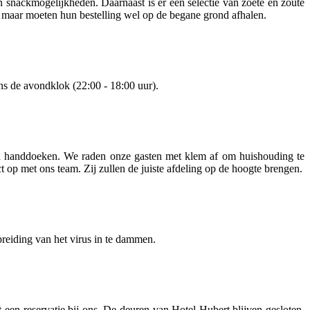
en snackmogelijkheden. Daarnaast is er een selectie van zoete en zoute
s, maar moeten hun bestelling wel op de begane grond afhalen.
ens de avondklok (22:00 - 18:00 uur).
en handdoeken. We raden onze gasten met klem af om huishouding te
op met ons team. Zij zullen de juiste afdeling op de hoogte brengen.
reiding van het virus in te dammen.
een reservatie bij ons. De deuren van Hotel Hubert blijven gesloten,