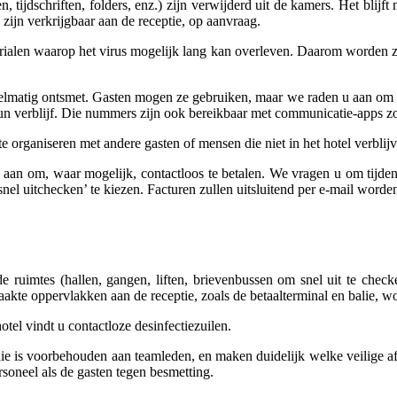
tijdschriften, folders, enz.) zijn verwijderd uit de kamers. Het blijft 
zijn verkrijgbaar aan de receptie, op aanvraag.
erialen waarop het virus mogelijk lang kan overleven. Daarom worden ze 
elmatig ontsmet. Gasten mogen ze gebruiken, maar we raden u aan om met
un verblijf. Die nummers zijn ook bereikbaar met communicatie-apps 
organiseren met andere gasten of mensen die niet in het hotel verblij
an om, waar mogelijk, contactloos te betalen. We vragen u om tijdens
el uitchecken’ te kiezen. Facturen zullen uitsluitend per e-mail worde
ruimtes (hallen, gangen, liften, brievenbussen om snel uit te check
akte oppervlakken aan de receptie, zoals de betaalterminal en balie, wo
tel vindt u contactloze desinfectiezuilen.
 die is voorbehouden aan teamleden, en maken duidelijk welke veilige a
rsoneel als de gasten tegen besmetting.